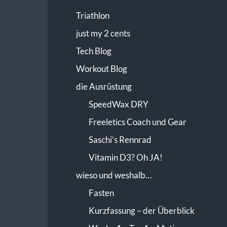
Triathlon
just my 2 cents
Tech Blog
Workout Blog
die Ausrüstung
SpeedWax DRY
Freeletics Coach und Gear
Saschi’s Rennrad
Vitamin D3? Oh JA!
wieso und weshalb…
Fasten
Kurzfassung – der Überblick