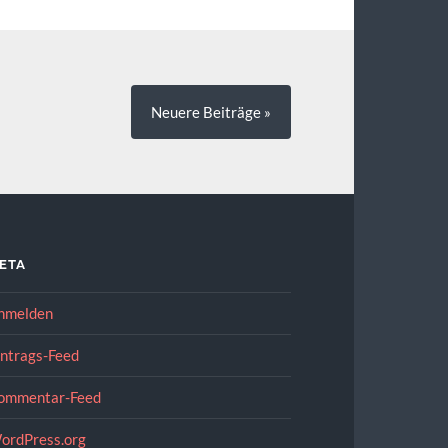
Neuere
Beiträge
»
ETA
nmelden
intrags-Feed
ommentar-Feed
ordPress.org