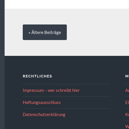
« Ältere
Beiträge
RECHTLICHES
M
Impressum – wer schreibt hier
A
Haftungsausschluss
E
Datenschutzerklärung
K
W